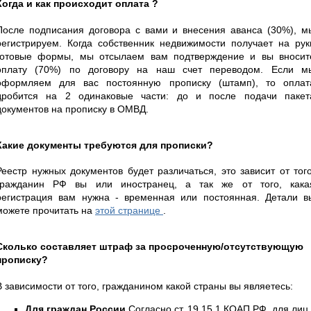
Когда и как происходит оплата ?
После подписания договора с вами и внесения аванса (30%), м
регистрируем. Когда собственник недвижимости получает на рук
готовые формы, мы отсылаем вам подтверждение и вы вносит
оплату (70%) по договору на наш счет переводом. Если м
оформляем для вас постоянную прописку (штамп), то оплат
дробится на 2 одинаковые части: до и после подачи пакет
документов на прописку в ОМВД.
Какие документы требуются для прописки?
Реестр нужных документов будет различаться, это зависит от того
гражданин РФ вы или иностранец, а так же от того, кака
регистрация вам нужна - временная или постоянная. Детали в
можете прочитать на
этой странице
.
Сколько составляет штраф за просроченную/отсутствующую
прописку?
В зависимости от того, гражданином какой страны вы являетесь:
Для граждан России
Согласно ст. 19.15.1 КОАП РФ, для лиц,