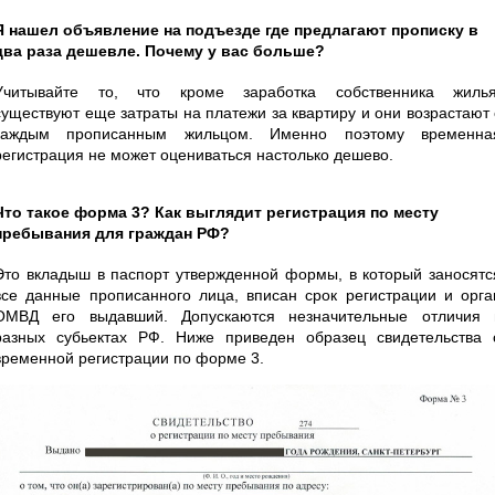
Я нашел объявление на подъезде где предлагают прописку в
два раза дешевле. Почему у вас больше?
Учитывайте то, что кроме заработка собственника жилья
существуют еще затраты на платежи за квартиру и они возрастают 
каждым прописанным жильцом. Именно поэтому временна
регистрация не может оцениваться настолько дешево.
Что такое форма 3? Как выглядит регистрация по месту
пребывания для граждан РФ?
Это вкладыш в паспорт утвержденной формы, в который заносятс
все данные прописанного лица, вписан срок регистрации и орга
ОМВД его выдавший. Допускаются незначительные отличия 
разных субьектах РФ. Ниже приведен образец свидетельства 
временной регистрации по форме 3.