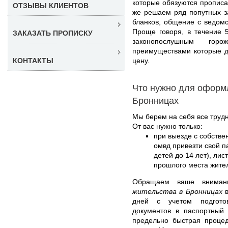
которые обязуются прописат
ОТЗЫВЫ КЛИЕНТОВ
же решаем ряд попутных за
бланков, общение с ведом
Проще говоря, в течение 
ЗАКАЗАТЬ ПРОПИСКУ
законопослушным гор
преимуществами которые д
цену.
КОНТАКТЫ
Что нужно для оформ
Бронницах
Мы берем на себя все труд
От вас нужно только:
при выезде с собстве
омвд привезти свой п
детей до 14 лет), лис
прошлого места жите
Обращаем ваше внима
жительства в Бронницах
в
дней с учетом подгото
документов в паспортный 
предельно быстрая процед